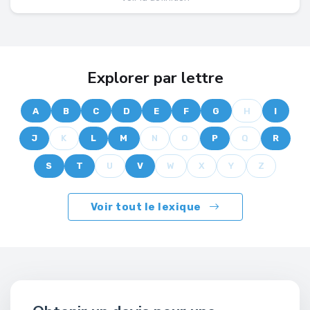
Explorer par lettre
A
B
C
D
E
F
G
H
I
J
K
L
M
N
O
P
Q
R
S
T
U
V
W
X
Y
Z
Voir tout le lexique