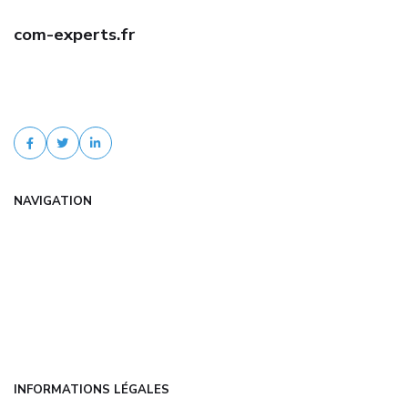
com-experts.fr
Trouvez une assurance auto jeune conducteur pas cher avec com-
experts.fr. Comparaison d'offres, tarifs négociés, devis gratuit et
accompagnement personnalisé.
NAVIGATION
Accueil
Articles
Catégories
FAQ
Contact
INFORMATIONS LÉGALES