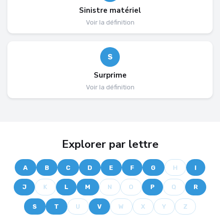
Sinistre matériel
Voir la définition
S
Surprime
Voir la définition
Explorer par lettre
A
B
C
D
E
F
G
H
I
J
K
L
M
N
O
P
Q
R
S
T
U
V
W
X
Y
Z