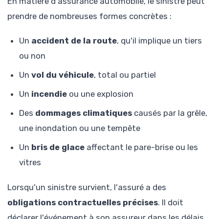
En matière d'assurance automobile, le sinistre peut
prendre de nombreuses formes concrètes :
Un
accident de la route
, qu'il implique un tiers
ou non
Un
vol du véhicule
, total ou partiel
Un
incendie
ou une explosion
Des
dommages climatiques
causés par la grêle,
une inondation ou une tempête
Un
bris de glace
affectant le pare-brise ou les
vitres
Lorsqu'un sinistre survient, l'assuré a des
obligations contractuelles précises
. Il doit
déclarer l'événement à son assureur dans les délais