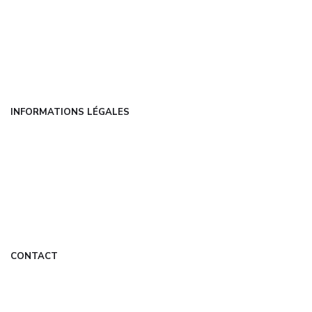
Articles
Catégories
FAQ
Contact
INFORMATIONS LÉGALES
Mentions légales
CGU
Politique de confidentialité
À propos
DMCA
CONTACT
contact@com-experts.fr
Formulaire de contact