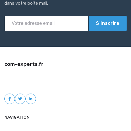
dans votre boîte mail.
S'inscrire
com-experts.fr
Trouvez une assurance auto jeune conducteur pas cher avec com-
experts.fr. Comparaison d'offres, tarifs négociés, devis gratuit et
accompagnement personnalisé.
NAVIGATION
Accueil