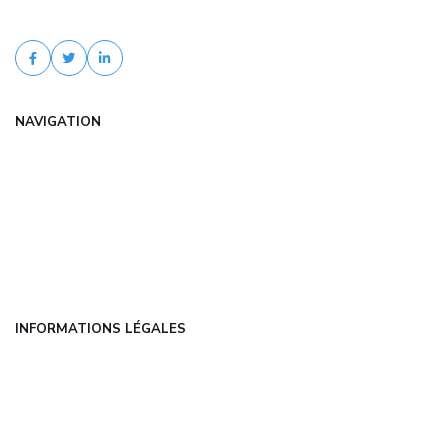
accompagnement personnalisé.
NAVIGATION
Accueil
Articles
Catégories
FAQ
Contact
INFORMATIONS LÉGALES
Mentions légales
CGU
Politique de confidentialité
À propos