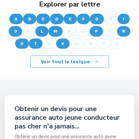
Explorer par lettre
A
B
C
D
E
F
G
H
I
J
K
L
M
N
O
P
Q
R
S
T
U
V
W
X
Y
Z
Voir tout le lexique
Obtenir un devis pour une
assurance auto jeune conducteur
pas cher n'a jamais...
Obtenir un devis pour une assurance auto jeune