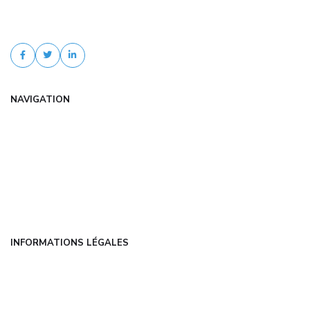
experts.fr. Comparaison d'offres, tarifs négociés, devis gratuit et
accompagnement personnalisé.
NAVIGATION
Accueil
Articles
Catégories
FAQ
Contact
INFORMATIONS LÉGALES
Mentions légales
CGU
Politique de confidentialité