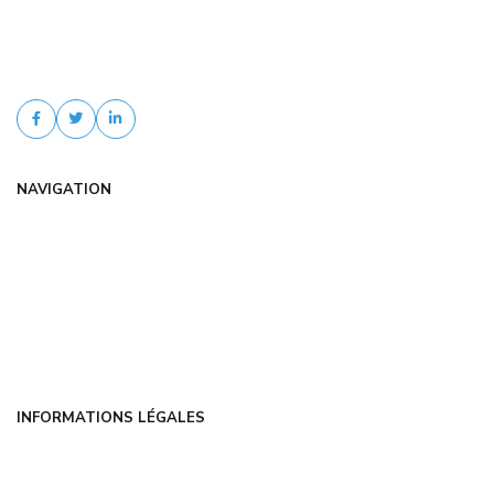
Trouvez une assurance auto jeune conducteur pas cher avec com-
experts.fr. Comparaison d'offres, tarifs négociés, devis gratuit et
accompagnement personnalisé.
NAVIGATION
Accueil
Articles
Catégories
FAQ
Contact
INFORMATIONS LÉGALES
Mentions légales
CGU