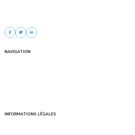
Trouvez une assurance auto jeune conducteur pas cher avec com-
experts.fr. Comparaison d'offres, tarifs négociés, devis gratuit et
accompagnement personnalisé.
NAVIGATION
Accueil
Articles
Catégories
FAQ
Contact
INFORMATIONS LÉGALES
Mentions légales
CGU