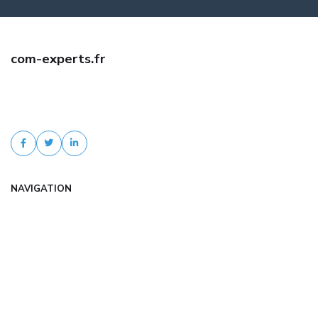
com-experts.fr
Trouvez une assurance auto jeune conducteur pas cher avec com-
experts.fr. Comparaison d'offres, tarifs négociés, devis gratuit et
accompagnement personnalisé.
NAVIGATION
Accueil
Articles
Catégories
FAQ
Contact