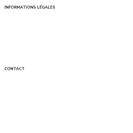
INFORMATIONS LÉGALES
Mentions légales
CGU
Politique de confidentialité
À propos
DMCA
CONTACT
contact@com-experts.fr
Formulaire de contact
Mon Compte
© 2026 com-experts.fr — Tous droits réservés