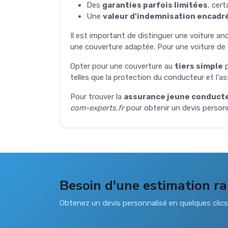
Des
garanties parfois limitées
, cer
Une
valeur d'indemnisation encadr
Il est important de distinguer une voiture a
une couverture adaptée. Pour une voiture de 
Opter pour une couverture au
tiers simple
p
telles que la protection du conducteur et l'a
Pour trouver la
assurance jeune conduct
com-experts.fr
pour obtenir un devis personn
Besoin d'une estimation ra
Obtenez un devis personnalisé en quelques clic