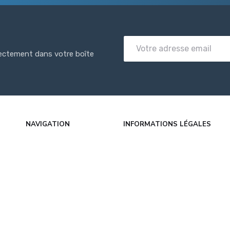
rectement dans votre boîte
NAVIGATION
INFORMATIONS LÉGALES
Accueil
Mentions légales
her
Articles
CGU
Catégories
Politique de confidentialité
FAQ
À propos
Contact
DMCA