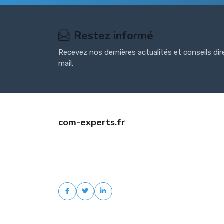
Restez informé
Recevez nos dernières actualités et conseils di
mail.
com-experts.fr
Trouvez une assurance auto jeune conducteur pas c
avec com-experts.fr. Comparaison d'offres, tarifs
négociés, devis gratuit et accompagnement
personnalisé.