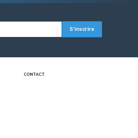
S'inscrire
CONTACT
contact@com-experts.fr
Formulaire de contact
Mon Compte