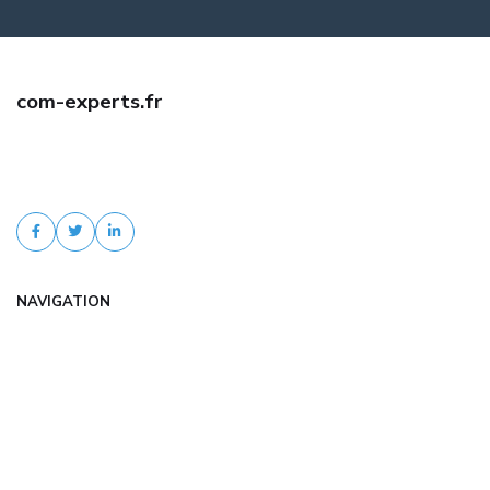
com-experts.fr
Trouvez une assurance auto jeune conducteur pas cher avec com-
experts.fr. Comparaison d'offres, tarifs négociés, devis gratuit et
accompagnement personnalisé.
NAVIGATION
Accueil
Articles
Catégories
FAQ
Contact