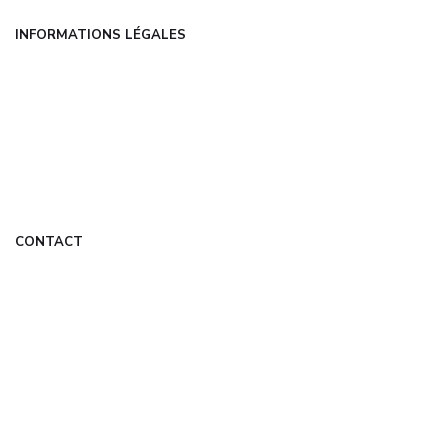
INFORMATIONS LÉGALES
Mentions légales
CGU
Politique de confidentialité
À propos
DMCA
CONTACT
contact@com-experts.fr
Formulaire de contact
Mon Compte
© 2026 com-experts.fr — Tous droits réservés