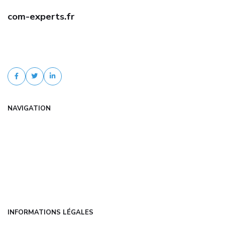
com-experts.fr
Trouvez une assurance auto jeune conducteur pas cher avec com-
experts.fr. Comparaison d'offres, tarifs négociés, devis gratuit et
accompagnement personnalisé.
NAVIGATION
Accueil
Articles
Catégories
FAQ
Contact
INFORMATIONS LÉGALES