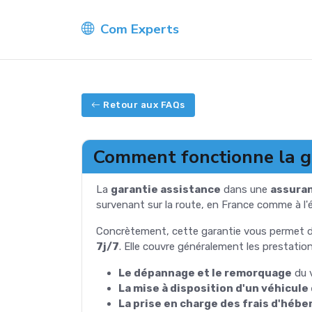
Com Experts
Retour aux FAQs
Comment fonctionne la ga
La
garantie assistance
dans une
assura
survenant sur la route, en France comme à l'é
Concrètement, cette garantie vous permet de
7j/7
. Elle couvre généralement les prestatio
Le dépannage et le remorquage
du v
La mise à disposition d'un véhicul
La prise en charge des frais d'héb