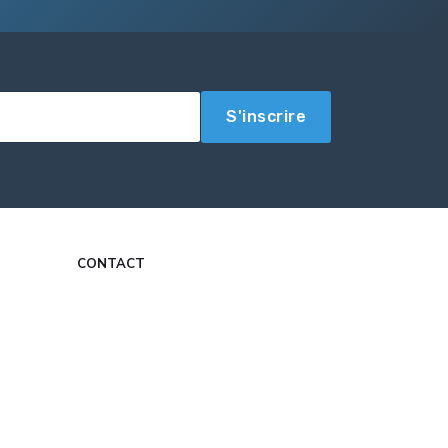
S'inscrire
CONTACT
contact@com-experts.fr
Formulaire de contact
Mon Compte