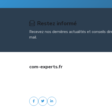
Restez informé
Recevez nos dernières actualités et conseils di
mail.
com-experts.fr
Trouvez une assurance auto jeune conducteur pas c
avec com-experts.fr. Comparaison d'offres, tarifs
négociés, devis gratuit et accompagnement
personnalisé.