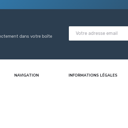
rectement dans votre boîte
NAVIGATION
INFORMATIONS LÉGALES
Accueil
Mentions légales
her
Articles
CGU
Catégories
Politique de confidentialité
FAQ
À propos
Contact
DMCA