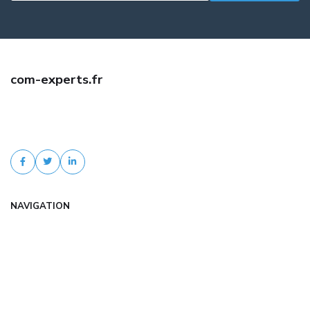
com-experts.fr
Trouvez une assurance auto jeune conducteur pas cher avec com-
experts.fr. Comparaison d'offres, tarifs négociés, devis gratuit et
accompagnement personnalisé.
NAVIGATION
Accueil
Articles
Catégories
FAQ
Contact