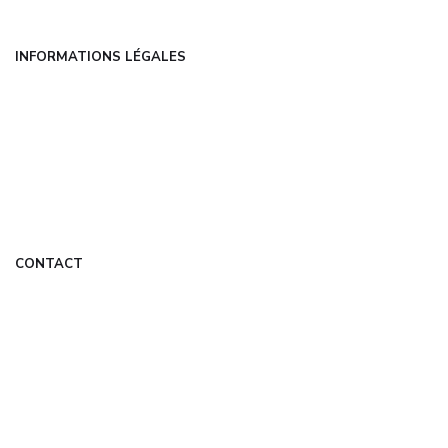
INFORMATIONS LÉGALES
Mentions légales
CGU
Politique de confidentialité
À propos
DMCA
CONTACT
contact@com-experts.fr
Formulaire de contact
Mon Compte