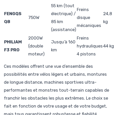
55 km (tout
Freins
FENGQS
électrique) /
24,8
750W
disque
Q8
85 km
kg
mécaniques
(assistance)
2000W
Freins
PHILIAM
Jusqu’à 160
(double
hydrauliques
44 kg
F3 PRO
km
moteur)
4 pistons
Ces modèles offrent une vue d’ensemble des
possibilités entre vélos légers et urbains, montures
de longue distance, machines sportives ultra-
performantes et monstres tout-terrain capables de
franchir les obstacles les plus extrêmes. Le choix se
fait en fonction de votre usage et de votre budget,
mais tous garantissent robustesse et fiabilité.