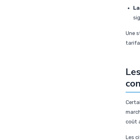
La
sig
Une s
tarif
Les
co
Certa
march
coût 
Les c