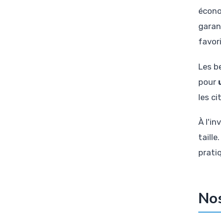
écono
garan
favor
Les b
pour
les c
À l'i
taill
prati
Nos