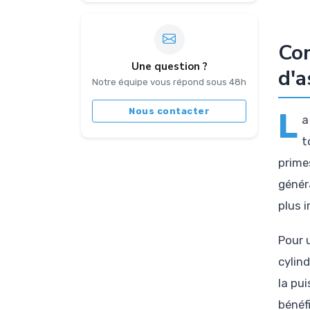
Com
Une question ?
d'a
Notre équipe vous répond sous 48h
Nous contacter
L
a
t
prime
génér
plus 
Pour 
cylind
la pui
bénéf