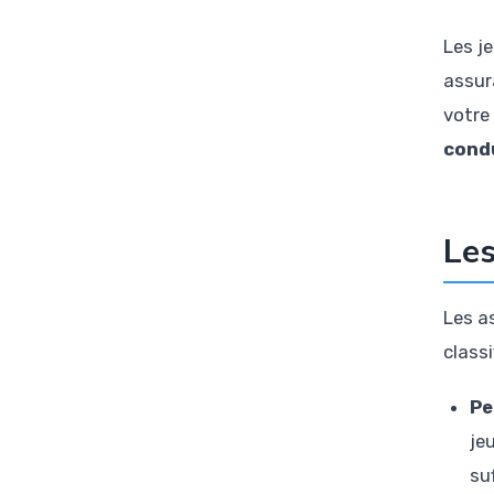
Les j
assur
votre 
cond
Les
Les as
classi
Pe
je
su