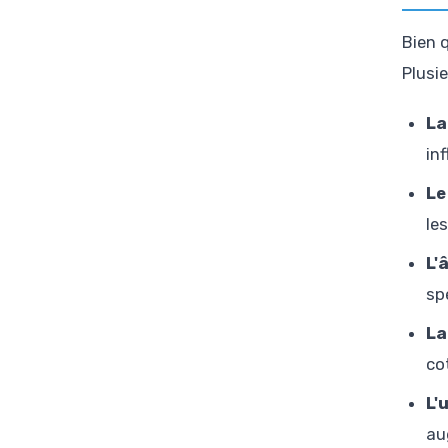
Bien 
Plusi
La
in
Le
le
L'
sp
La
co
L'
au