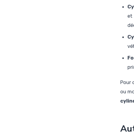
Cy
et
dé
Cy
vé
Fo
pr
Pour 
ou mo
cylin
Aut