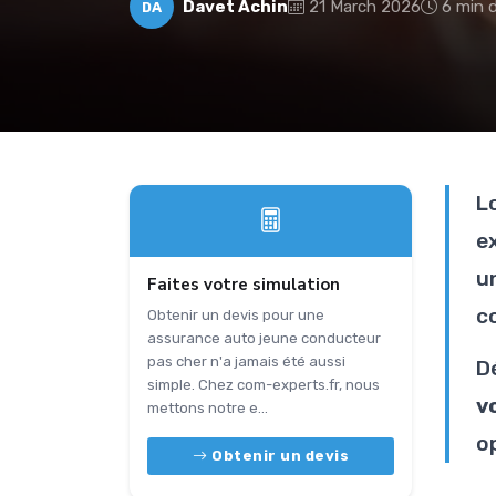
Davet Achin
21 March 2026
6 min d
DA
L
ex
u
Faites votre simulation
co
Obtenir un devis pour une
assurance auto jeune conducteur
pas cher n'a jamais été aussi
D
simple. Chez com-experts.fr, nous
v
mettons notre e...
o
Obtenir un devis