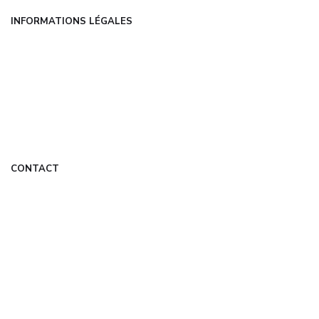
INFORMATIONS LÉGALES
Mentions légales
CGU
Politique de confidentialité
À propos
DMCA
CONTACT
contact@com-experts.fr
Formulaire de contact
Mon Compte
© 2026 com-experts.fr — Tous droits réservés