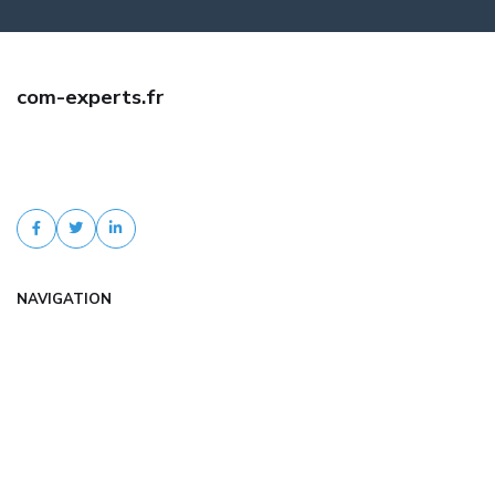
com-experts.fr
Trouvez une assurance auto jeune conducteur pas cher avec com-
experts.fr. Comparaison d'offres, tarifs négociés, devis gratuit et
accompagnement personnalisé.
NAVIGATION
Accueil
Articles
Catégories
FAQ
Contact