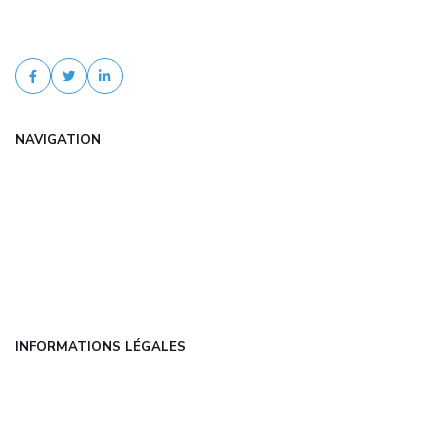
experts.fr. Comparaison d'offres, tarifs négociés, devis gratuit et
accompagnement personnalisé.
NAVIGATION
Accueil
Articles
Catégories
FAQ
Contact
INFORMATIONS LÉGALES
Mentions légales
CGU
Politique de confidentialité