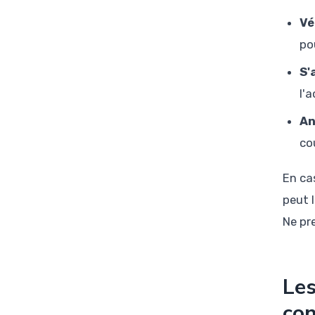
Vé
po
S'
l'
An
co
En ca
peut 
Ne pr
Les
con