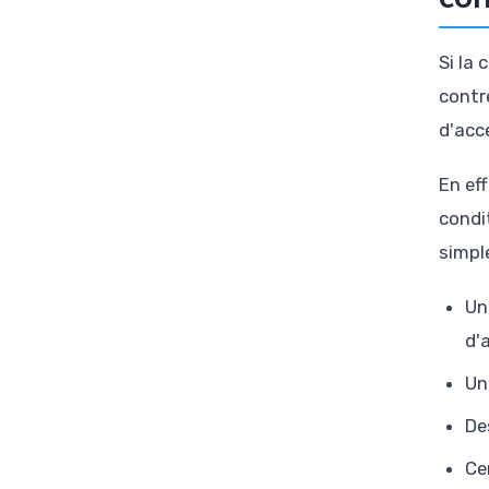
Si la
contr
d'acc
En ef
condi
simple
Un
d'
Un
De
Ce