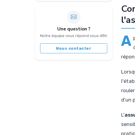
Com
l'a
Une question ?
A
Notre équipe vous répond sous 48h
Nous contacter
répon
Lorsq
l'éta
roule
d'un 
L'
ass
sensib
prati