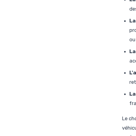
de
La
pr
ou
La
ac
L'
re
La
fr
Le ch
véhic