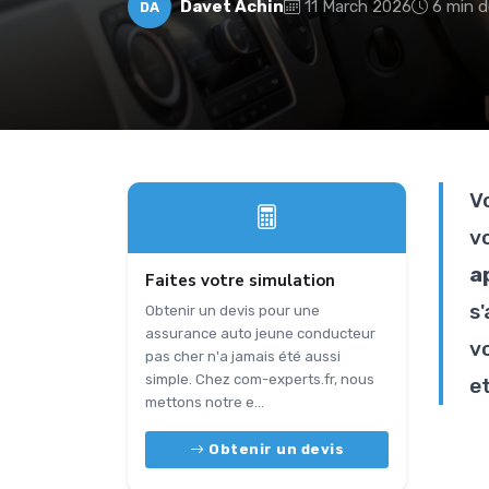
Davet Achin
11 March 2026
6 min d
DA
V
v
a
Faites votre simulation
s
Obtenir un devis pour une
assurance auto jeune conducteur
v
pas cher n'a jamais été aussi
simple. Chez com-experts.fr, nous
et
mettons notre e...
Obtenir un devis