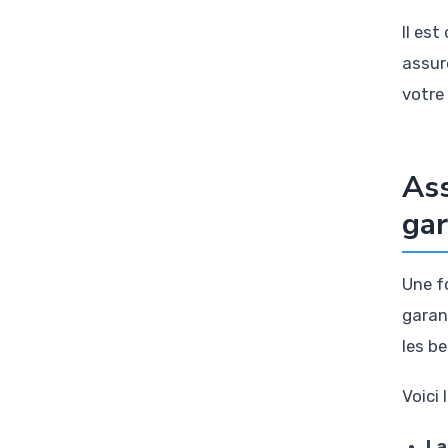
Il es
assur
votre
Ass
gar
Une f
garant
les b
Voici 
La