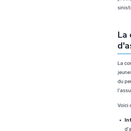
sinist
La 
d'a
La co
jeune
du pe
l'ass
Voici
In
d'